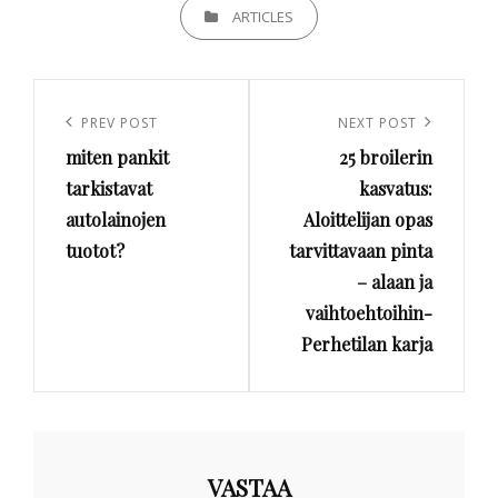
CATEGORIES
ARTICLES
Artikkelien
selaus
Previous
PREV POST
Next
NEXT POST
miten pankit
25 broilerin
Post
Post
tarkistavat
kasvatus:
autolainojen
Aloittelijan opas
tuotot?
tarvittavaan pinta
– alaan ja
vaihtoehtoihin-
Perhetilan karja
VASTAA