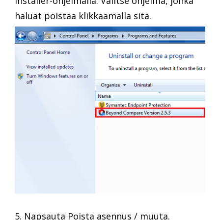
Installer-ohjelmalla. Valitse ohjelma, jonka
haluat poistaa klikkaamalla sitä.
5. Napsauta Poista asennus / muuta.