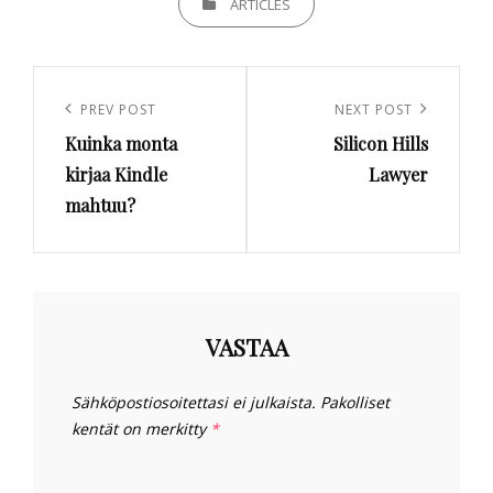
ARTICLES
Artikkelien
selaus
Previous
PREV POST
Next
NEXT POST
Kuinka monta
Silicon Hills
Post
Post
kirjaa Kindle
Lawyer
mahtuu?
VASTAA
Sähköpostiosoitettasi ei julkaista.
Pakolliset
kentät on merkitty
*