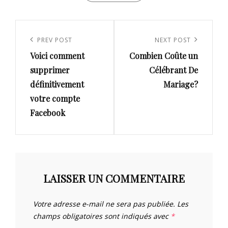
Navigation
de
Previous
PREV POST
Next
NEXT POST
l’article
Voici comment
Combien Coûte un
Post
Post
supprimer
Célébrant De
définitivement
Mariage?
votre compte
Facebook
LAISSER UN COMMENTAIRE
Votre adresse e-mail ne sera pas publiée.
Les
champs obligatoires sont indiqués avec
*