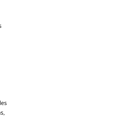
s
les
s,