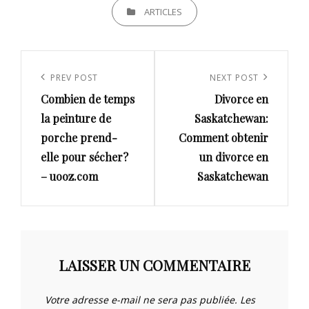
CATEGORIES
ARTICLES
Navigation
de
Previous
PREV POST
Next
NEXT POST
l’article
Combien de temps
Divorce en
Post
Post
la peinture de
Saskatchewan:
porche prend-
Comment obtenir
elle pour sécher?
un divorce en
– uooz.com
Saskatchewan
LAISSER UN COMMENTAIRE
Votre adresse e-mail ne sera pas publiée.
Les