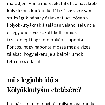
maradjon. Ami a méréseket illeti, a fiatalabb
kölyköknek körülbelül fél csésze vízre van
szükségük néhány óránként. Az idősebb
kölyökkutyáknak általában valahol fél uncia
és egy uncia víz között kell lenniük
testtömegkilogrammonként naponta.
Fontos, hogy naponta mossa meg a vizes
tálakat, hogy elkerülje a baktériumok
felhalmozódását.
mi a legjobb idő a
Kölyökkutyám etetésére?
ha már tudja, mennyit és milyen gyakran kell