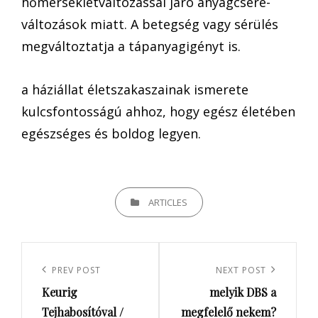
hőmérsékletváltozással járó anyagcsere-
változások miatt. A betegség vagy sérülés
megváltoztatja a tápanyagigényt is.
a háziállat életszakaszainak ismerete
kulcsfontosságú ahhoz, hogy egész életében
egészséges és boldog legyen.
CATEGORIES
ARTICLES
Bejegyzés
navigáció
Previous
PREV POST
Next
NEXT POST
Keurig
melyik DBS a
Post
Post
Tejhabosítóval /
megfelelő nekem?