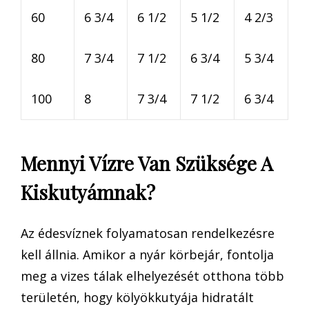
60
6 3/4
6 1/2
5 1/2
4 2/3
80
7 3/4
7 1/2
6 3/4
5 3/4
100
8
7 3/4
7 1/2
6 3/4
Mennyi Vízre Van Szüksége A
Kiskutyámnak?
Az édesvíznek folyamatosan rendelkezésre
kell állnia. Amikor a nyár körbejár, fontolja
meg a vizes tálak elhelyezését otthona több
területén, hogy kölyökkutyája hidratált