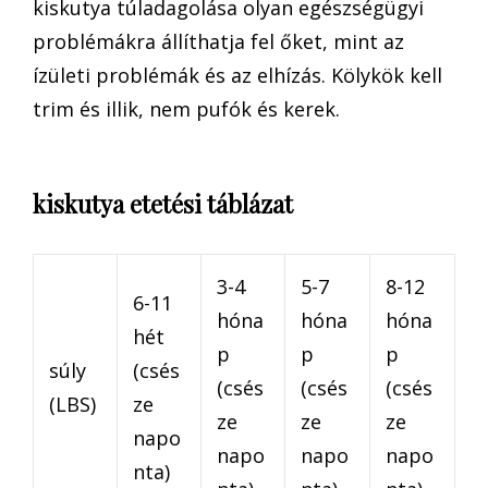
kiskutya túladagolása olyan egészségügyi
problémákra állíthatja fel őket, mint az
ízületi problémák és az elhízás. Kölykök kell
trim és illik, nem pufók és kerek.
kiskutya etetési táblázat
3-4
5-7
8-12
6-11
hóna
hóna
hóna
hét
p
p
p
súly
(csés
(csés
(csés
(csés
(LBS)
ze
ze
ze
ze
napo
napo
napo
napo
nta)