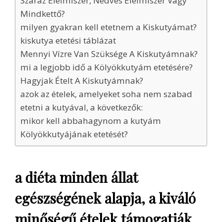
Száraz Élelmiszer, Nedves Élelmiszer Vagy
Mindkettő?
milyen gyakran kell etetnem a Kiskutyámat?
kiskutya etetési táblázat
Mennyi Vízre Van Szüksége A Kiskutyámnak?
mi a legjobb idő a Kölyökkutyám etetésére?
Hagyjak Ételt A Kiskutyámnak?
azok az ételek, amelyeket soha nem szabad
etetni a kutyával, a következők:
mikor kell abbahagynom a kutyám
Kölyökkutyájának etetését?
a diéta minden állat
egészségének alapja, a kiváló
minőségű ételek támogatják