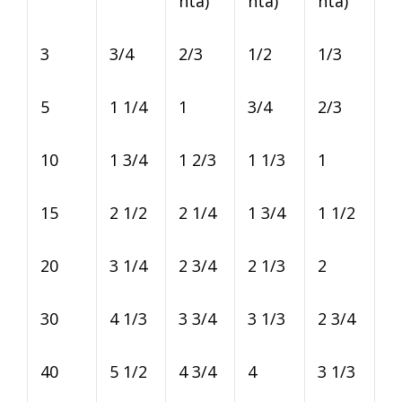
nta)
nta)
nta)
3
3/4
2/3
1/2
1/3
5
1 1/4
1
3/4
2/3
10
1 3/4
1 2/3
1 1/3
1
15
2 1/2
2 1/4
1 3/4
1 1/2
20
3 1/4
2 3/4
2 1/3
2
30
4 1/3
3 3/4
3 1/3
2 3/4
40
5 1/2
4 3/4
4
3 1/3