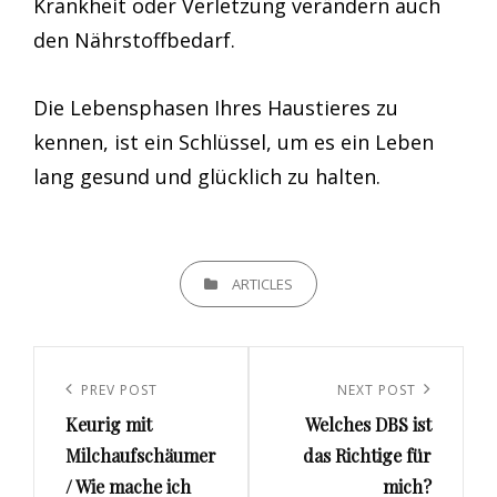
Krankheit oder Verletzung verändern auch
den Nährstoffbedarf.
Die Lebensphasen Ihres Haustieres zu
kennen, ist ein Schlüssel, um es ein Leben
lang gesund und glücklich zu halten.
CATEGORIES
ARTICLES
Beitrags-
Navigation
Previous
PREV POST
Next
NEXT POST
Keurig mit
Welches DBS ist
Post
Post
Milchaufschäumer
das Richtige für
/ Wie mache ich
mich?