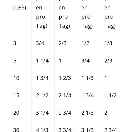
(LBS)
en
en
en
en
pro
pro
pro
pro
Tag)
Tag)
Tag)
Tag)
3
3/4
2/3
1/2
1/3
5
1 1/4
1
3/4
2/3
10
1 3/4
1 2/3
1 1/3
1
15
2 1/2
2 1/4
1 3/4
1 1/2
20
3 1/4
2 3/4
2 1/3
2
30
4 1/3
3 3/4
3 1/3
2 3/4