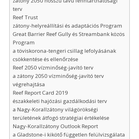
zátony 2050 hosszú távú fenntarthatósági
terv
Reef Trust
zátony-helyreállítási és adaptációs Program
Great Barrier Reef Gully és Streambank közös
Program
a töviskorona-tengeri csillag lefolyásának
csökkentése és ellenőrzése
Reef 2050 vízminőség-javító terv
a zátony 2050 vízminőség-javító terv
végrehajtása
Reef Report Card 2019
északkeleti hajózási gazdálkodási terv
a Nagy-Korallzátony világörökségi
területének átfogó stratégiai értékelése
Nagy-Korallzátony Outlook Report
a Gladstone-i kikötő független felülvizsgálata