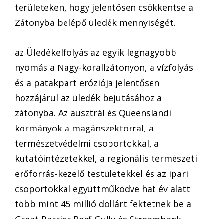
területeken, hogy jelentősen csökkentse a
Zátonyba belépő üledék mennyiségét.
az Üledékelfolyás az egyik legnagyobb
nyomás a Nagy-korallzátonyon, a vízfolyás
és a patakpart eróziója jelentősen
hozzájárul az üledék bejutásához a
zátonyba. Az ausztrál és Queenslandi
kormányok a magánszektorral, a
természetvédelmi csoportokkal, a
kutatóintézetekkel, a regionális természeti
erőforrás-kezelő testületekkel és az ipari
csoportokkal együttműködve hat év alatt
több mint 45 millió dollárt fektetnek be a
Great Barrier Reef Gully és Streambank