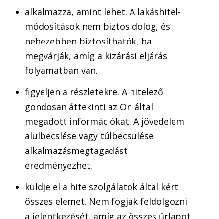
alkalmazza, amint lehet. A lakáshitel-
módosítások nem biztos dolog, és
nehezebben biztosíthatók, ha
megvárják, amíg a kizárási eljárás
folyamatban van.
figyeljen a részletekre. A hitelező
gondosan áttekinti az Ön által
megadott információkat. A jövedelem
alulbecslése vagy túlbecsülése
alkalmazásmegtagadást
eredményezhet.
küldje el a hitelszolgálatok által kért
összes elemet. Nem fogják feldolgozni
a jelentkezését, amíg az összes űrlapot