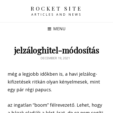
ROCKET SITE
ARTICLES AND NEWS
MENU
jelzáloghitel-módosítás
POSTED
DECEMBER 19, 2021
ON
még a legjobb időkben is, a havi jelzálog-
kifizetések ritkán olyan kényelmesek, mint
egy pár régi papucs.
az ingatlan “boom” félrevezető. Lehet, hogy
a házak eladják a kért árat, de ez nem segíti