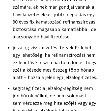
számára, akinek már gondjai vannak a
havi kifizetésekkel, jobb megoldás egy
30 éves fix kamatozású refinanszírozás
biztosítása magasabb kamatlábbal, de
alacsonyabb havi fizetéssel.
jelzálog-visszafizetési tervek-Ez lehet
egy lehetőség, ha refinanszírozási nem.
ez lehetővé teszi a háztulajdonos, hogy
szét a késedelmes összeg több hónap
alatt – hozzá a jelenlegi jelzálog-fizetés.
segítség fizet a jelzálog-segítség nem
jön húrok nélkül, de nem sok mást
sem.Kérdezze meg hitelezőjét vagy egy
Fannie Mae jelzáloghitel-súgót.