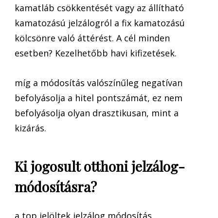
kamatláb csökkentését vagy az állítható
kamatozású jelzálogról a fix kamatozású
kölcsönre való áttérést. A cél minden
esetben? Kezelhetőbb havi kifizetések.
míg a módosítás valószínűleg negatívan
befolyásolja a hitel pontszámát, ez nem
befolyásolja olyan drasztikusan, mint a
kizárás.
Ki jogosult otthoni jelzálog-
módosításra?
a top jelöltek jelzálog módosítás