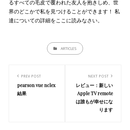
るすべての毛皮で覆われた友人を抱きしめ、世
界のどこかで私を見つけることができます！ 私
達についての詳細をここに読みなさい。
CATEGORIES
ARTICLES
投
稿
Previous
PREV POST
Next
NEXT POST
ナ
pearson vue nclex
レビュー：新しい
Post
Post
ビ
結果
Apple TV remote
は誰もが幸せにな
ゲ
ります
ー
シ