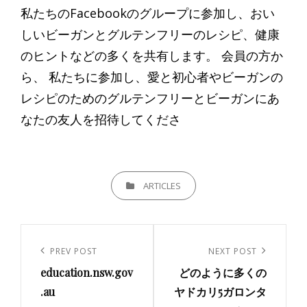
私たちのFacebookのグループに参加し、おい
しいビーガンとグルテンフリーのレシピ、健康
のヒントなどの多くを共有します。 会員の方か
ら、 私たちに参加し、愛と初心者やビーガンの
レシピのためのグルテンフリーとビーガンにあ
なたの友人を招待してくださ
CATEGORIES
ARTICLES
投
稿
Previous
PREV POST
Next
NEXT POST
ナ
education.nsw.gov
どのように多くの
Post
Post
ビ
.au
ヤドカリ5ガロンタ