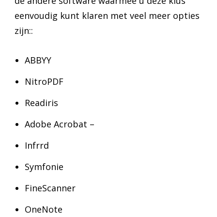
de andere software waarmee u deze klus
eenvoudig kunt klaren met veel meer opties
zijn::
ABBYY
NitroPDF
Readiris
Adobe Acrobat –
Infrrd
Symfonie
FineScanner
OneNote