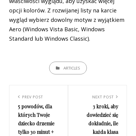
właściwości wyglądu, aby uzyskać więcej
opcji kolorów. Z rozwijanej listy na karcie
wygląd wybierz dowolny motyw z wyjątkiem
Aero (Windows Vista Basic, Windows
Standard lub Windows Classic).
CATEGORIES
ARTICLES
Nawigacja
wpisu
Previous
PREV POST
Next
NEXT POST
5 powodów, dla
3 kroki, aby
Post
Post
których Twoje
dowiedzieć się
dziecko drzemie
dokładnie, ile
tylko 30 minut +
każda klasa