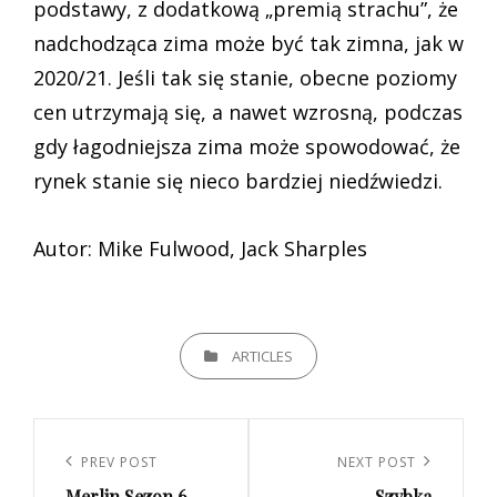
podstawy, z dodatkową „premią strachu”, że
nadchodząca zima może być tak zimna, jak w
2020/21. Jeśli tak się stanie, obecne poziomy
cen utrzymają się, a nawet wzrosną, podczas
gdy łagodniejsza zima może spowodować, że
rynek stanie się nieco bardziej niedźwiedzi.
Autor: Mike Fulwood, Jack Sharples
CATEGORIES
ARTICLES
Nawigacja
wpisu
Previous
PREV POST
Next
NEXT POST
Merlin Sezon 6 –
Szybka