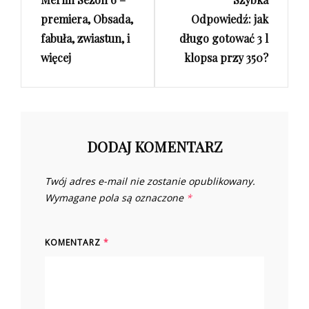
Post
Post
premiera, Obsada,
Odpowiedź: jak
fabuła, zwiastun, i
długo gotować 3 l
więcej
klopsa przy 350?
DODAJ KOMENTARZ
Twój adres e-mail nie zostanie opublikowany.
Wymagane pola są oznaczone
*
KOMENTARZ
*