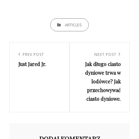
CATEGORIES
ARTICLES
Nawigacja
wpisu
Previous
PREV POST
Next
NEXT POST
Just Jared Jr.
Jak długo ciasto
Post
Post
dyniowe trwa w
lodówce? Jak
przechowywać
ciasto dyniowe.
DODAJ KOMENTARZ