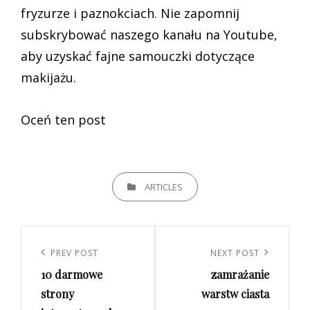
fryzurze i paznokciach. Nie zapomnij
subskrybować naszego kanału na Youtube,
aby uzyskać fajne samouczki dotyczące
makijażu.
Oceń ten post
CATEGORIES
ARTICLES
Nawigacja
wpisu
Previous
PREV POST
Next
NEXT POST
10 darmowe
zamrażanie
Post
Post
strony
warstw ciasta