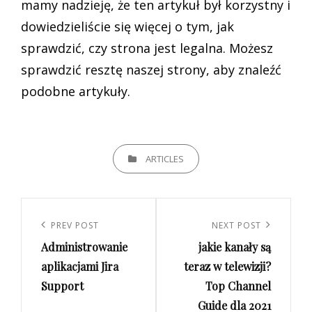
mamy nadzieję, że ten artykuł był korzystny i
dowiedzieliście się więcej o tym, jak
sprawdzić, czy strona jest legalna. Możesz
sprawdzić resztę naszej strony, aby znaleźć
podobne artykuły.
CATEGORIES
ARTICLES
Nawigacja
wpisu
Previous
PREV POST
Next
NEXT POST
Administrowanie
jakie kanały są
Post
Post
aplikacjami Jira
teraz w telewizji?
Support
Top Channel
Guide dla 2021