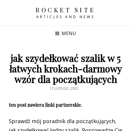
ROCKET SITE
ARTICLES AND NEWS
MENU
jak szydełkować szalik w 5
łatwych krokach-darmowy
wzór dla początkujących
POSTED
17 LUTEGO, 2022
ON
ten post zawiera linki partnerskie.
Sprawdź mój poradnik dla początkujących,
jak szydełkować ładny szalik. Poprowadzę Cię