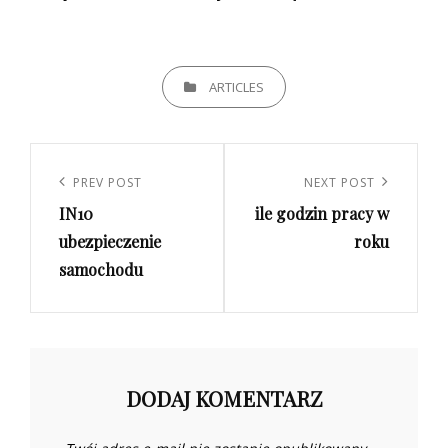
CATEGORIES
ARTICLES
Nawigacja
wpisu
Previous
PREV POST
Next
NEXT POST
IN10
ile godzin pracy w
Post
Post
ubezpieczenie
roku
samochodu
DODAJ KOMENTARZ