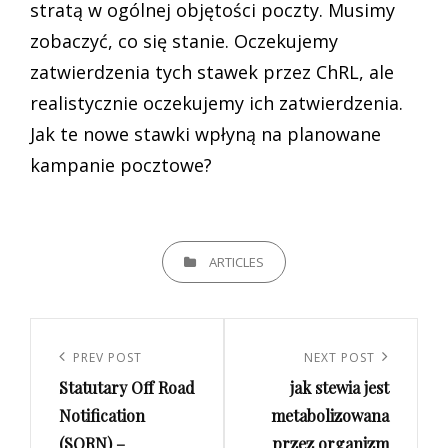
stratą w ogólnej objętości poczty. Musimy
zobaczyć, co się stanie. Oczekujemy
zatwierdzenia tych stawek przez ChRL, ale
realistycznie oczekujemy ich zatwierdzenia.
Jak te nowe stawki wpłyną na planowane
kampanie pocztowe?
CATEGORIES
ARTICLES
Nawigacja
wpisu
Previous
PREV POST
Next
NEXT POST
Statutary Off Road
jak stewia jest
Post
Post
Notification
metabolizowana
(SORN) –
przez organizm