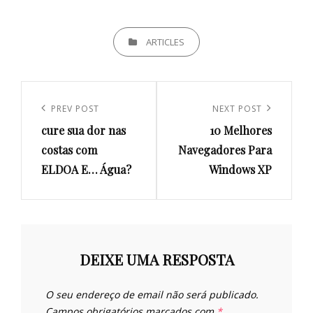
CATEGORIES
ARTICLES
Navegação
de
Previous
PREV POST
Next
NEXT POST
artigos
cure sua dor nas
10 Melhores
Post
Post
costas com
Navegadores Para
ELDOA E… Água?
Windows XP
DEIXE UMA RESPOSTA
O seu endereço de email não será publicado.
Campos obrigatórios marcados com
*