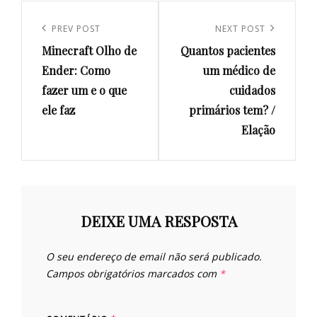
Navegação
de
Previous
PREV POST
Next
NEXT POST
artigos
Minecraft Olho de
Quantos pacientes
Post
Post
Ender: Como
um médico de
fazer um e o que
cuidados
ele faz
primários tem? /
Elação
DEIXE UMA RESPOSTA
O seu endereço de email não será publicado.
Campos obrigatórios marcados com
*