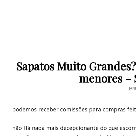
Sapatos Muito Grandes? 
menores – 
PO
JAN
ON
podemos receber comissões para compras feitas
não Há nada mais decepcionante do que escor