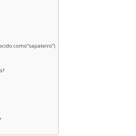
ecido como”sapateiro”)
s?
?