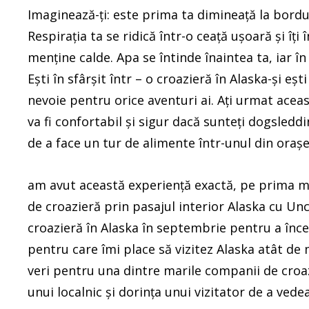
Imaginează-ți: este prima ta dimineață la bordul
Respirația ta se ridică într-o ceață ușoară și îți
menține calde. Apa se întinde înaintea ta, iar î
Ești în sfârșit într – o croazieră în Alaska-și eș
nevoie pentru orice aventuri ai. Ați urmat acea
va fi confortabil și sigur dacă sunteți dogsledd
de a face un tur de alimente într-unul din orașe
am avut această experiență exactă, pe prima m
de croazieră prin pasajul interior Alaska cu Unc
croazieră în Alaska în septembrie pentru a încer
pentru care îmi place să vizitez Alaska atât de
veri pentru una dintre marile companii de croa
unui localnic și dorința unui vizitator de a vedea