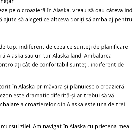
eze pe o croazieră în Alaska, vreau să dau câteva indi
ă ajute să alegeți ce altceva doriți să ambalaj pentru
de top, indiferent de ceea ce sunteți de planificare
ieră Alaska sau un tur Alaska land. Ambalarea
ontrolați cât de confortabil sunteți, indiferent de
orit în Alaska primăvara și plănuiesc o croazieră
ezon este dramatic diferită-și ar trebui să vă
mbalare a croazierelor din Alaska este una de trei
rcursul zilei. Am navigat în Alaska cu prietena mea