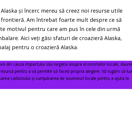
 Alaska și încerc mereu să creez noi resurse utile
a frontieră. Am întrebat foarte mult despre ce să
te motivul pentru care am pus în cele din urmă
lare. Aici veți găsi sfaturi de croazieră Alaska,
balaj pentru o croazieră Alaska.
avă din cauza impactului său negativ asupra economiilor locale, daune
 resursă pentru a vă permite să faceți propria alegere. Vă rugăm să lua
area carbonului și cumpărarea de suveniruri locale pentru a ajuta la