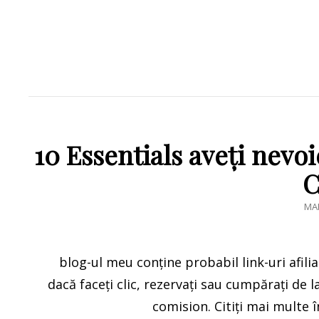
10 Essentials aveți nevoi
C
PO
MAR
ON
blog-ul meu conține probabil link-uri afil
dacă faceți clic, rezervați sau cumpărați de l
comision. Citiți mai multe î