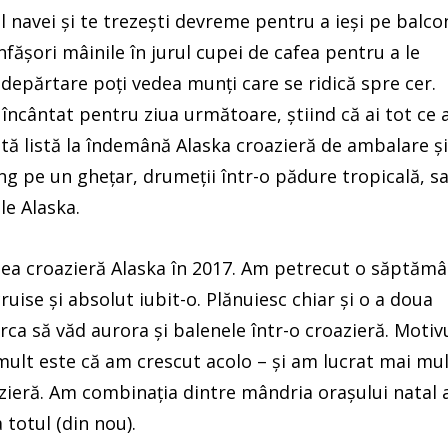
 navei și te trezești devreme pentru a ieși pe balco
 înfășori mâinile în jurul cupei de cafea pentru a le
n depărtare poți vedea munți care se ridică spre cer.
ti încântat pentru ziua următoare, știind că ai tot ce a
stă listă la îndemână Alaska croazieră de ambalare și
ing pe un ghețar, drumeții într-o pădure tropicală, s
le Alaska.
ea croazieră Alaska în 2017. Am petrecut o săptăm
ruise și absolut iubit-o. Plănuiesc chiar și o a doua
ca să văd aurora și balenele într-o croazieră. Motiv
 mult este că am crescut acolo – și am lucrat mai mu
zieră. Am combinația dintre mândria orașului natal 
 totul (din nou).