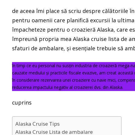
de aceea îmi place să scriu despre călătoriile în
pentru oamenii care planifică excursii la ultim
împacheteze pentru o croazieră Alaska, care es
împreună propria mea Alaska cruise lista de amba
sfaturi de ambalare, și esențiale trebuie să am
în timp ce eu personal nu susțin industria de croazieră mega-n
cauzate mediului și practicile fiscale evazive, am creat această
în considerare rezervarea unei croaziere cu nave mici, compens
reducerea impactului negativ al croazierei dvs. din Alaska.
cuprins
Alaska Cruise Tips
Alaska Cruise Lista de ambalare