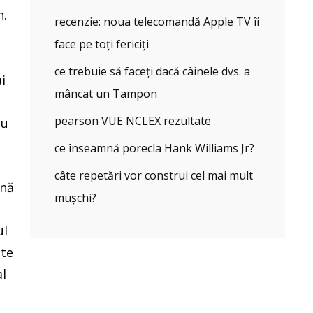
n.
recenzie: noua telecomandă Apple TV îi
face pe toți fericiți
ce trebuie să faceți dacă câinele dvs. a
i
mâncat un Tampon
pearson VUE NCLEX rezultate
au
ce înseamnă porecla Hank Williams Jr?
câte repetări vor construi cel mai mult
ână
mușchi?
ul
lte
al