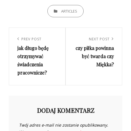
CATEGORIES
ARTICLES
Nawigacja
wpisu
Previous
PREV POST
Next
NEXT POST
jak długo będę
czy piłka powinna
Post
Post
otrzymywać
być twarda czy
świadczenia
Miękka?
pracownicze?
DODAJ KOMENTARZ
Twój adres e-mail nie zostanie opublikowany.