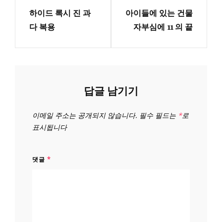
내
비
하이드 록시 진 과
아이들에 있는 건물
Post
Post
게
다 복용
자부심에 11 의 끝
이
션
답글 남기기
이메일 주소는 공개되지 않습니다.
필수 필드는
*
로
표시됩니다
댓글
*