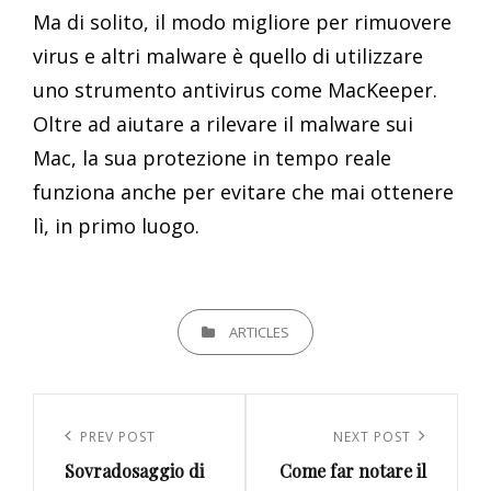
Ma di solito, il modo migliore per rimuovere
virus e altri malware è quello di utilizzare
uno strumento antivirus come MacKeeper.
Oltre ad aiutare a rilevare il malware sui
Mac, la sua protezione in tempo reale
funziona anche per evitare che mai ottenere
lì, in primo luogo.
CATEGORIES
ARTICLES
Navigazione
articoli
Previous
PREV POST
Next
NEXT POST
Sovradosaggio di
Come far notare il
Post
Post