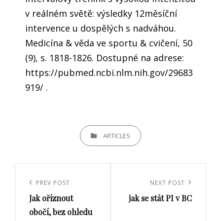
v reálném světě: výsledky 12měsíční
intervence u dospělých s nadváhou.
Medicína & věda ve sportu & cvičení, 50
(9), s. 1818-1826. Dostupné na adrese:
https://pubmed.ncbi.nlm.nih.gov/29683
919/ .
CATEGORIES
ARTICLES
Navigace
pro
Previous
PREV POST
Next
NEXT POST
příspěvek
Jak oříznout
jak se stát PI v BC
Post
Post
obočí, bez ohledu