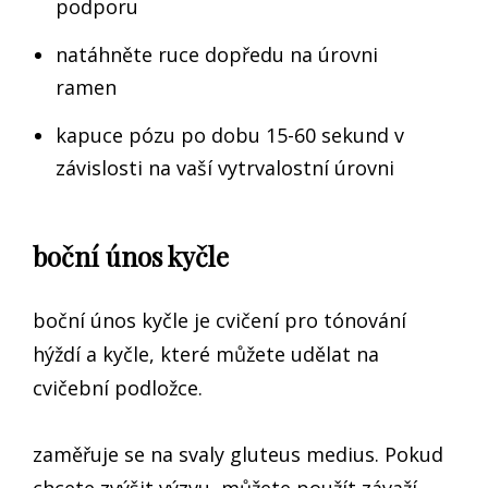
podporu
natáhněte ruce dopředu na úrovni
ramen
kapuce pózu po dobu 15-60 sekund v
závislosti na vaší vytrvalostní úrovni
boční únos kyčle
boční únos kyčle je cvičení pro tónování
hýždí a kyčle, které můžete udělat na
cvičební podložce.
zaměřuje se na svaly gluteus medius. Pokud
chcete zvýšit výzvu, můžete použít závaží