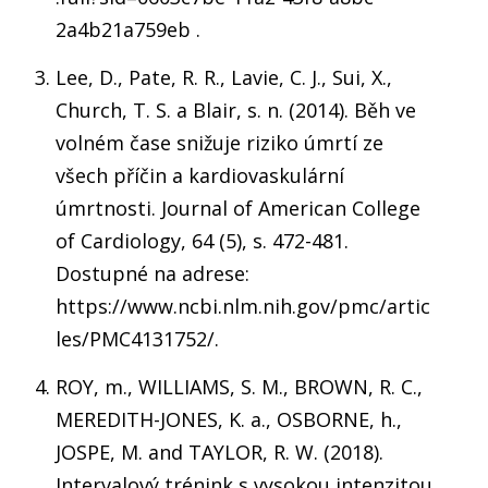
2a4b21a759eb .
Lee, D., Pate, R. R., Lavie, C. J., Sui, X.,
Church, T. S. a Blair, s. n. (2014). Běh ve
volném čase snižuje riziko úmrtí ze
všech příčin a kardiovaskulární
úmrtnosti. Journal of American College
of Cardiology, 64 (5), s. 472-481.
Dostupné na adrese:
https://www.ncbi.nlm.nih.gov/pmc/artic
les/PMC4131752/.
ROY, m., WILLIAMS, S. M., BROWN, R. C.,
MEREDITH-JONES, K. a., OSBORNE, h.,
JOSPE, M. and TAYLOR, R. W. (2018).
Intervalový trénink s vysokou intenzitou