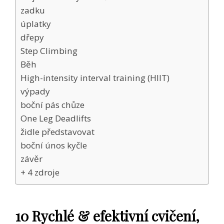
zadku
úplatky
dřepy
Step Climbing
Běh
High-intensity interval training (HIIT)
výpady
boční pás chůze
One Leg Deadlifts
židle představovat
boční únos kyčle
závěr
+ 4 zdroje
10 Rychlé & efektivní cvičení,