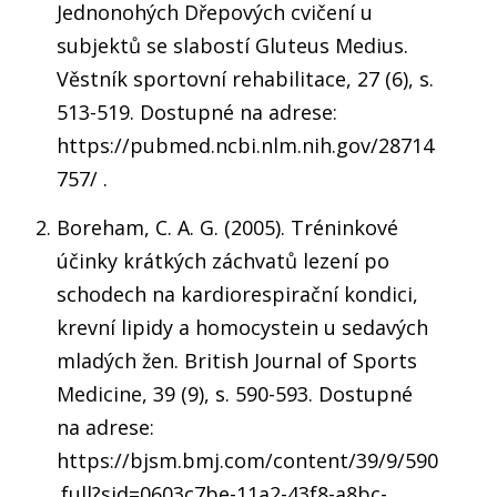
Jednonohých Dřepových cvičení u
subjektů se slabostí Gluteus Medius.
Věstník sportovní rehabilitace, 27 (6), s.
513-519. Dostupné na adrese:
https://pubmed.ncbi.nlm.nih.gov/28714
757/ .
Boreham, C. A. G. (2005). Tréninkové
účinky krátkých záchvatů lezení po
schodech na kardiorespirační kondici,
krevní lipidy a homocystein u sedavých
mladých žen. British Journal of Sports
Medicine, 39 (9), s. 590-593. Dostupné
na adrese:
https://bjsm.bmj.com/content/39/9/590
.full?sid=0603c7be-11a2-43f8-a8bc-