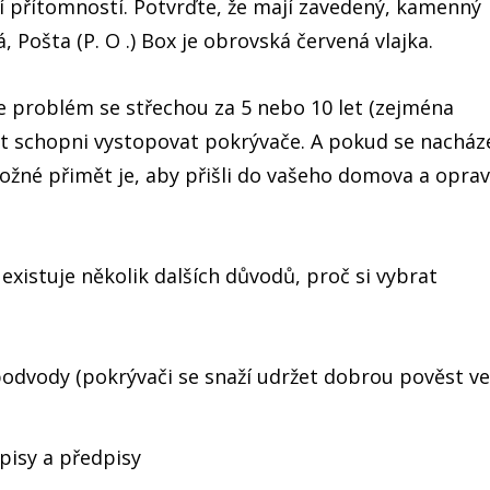
í přítomností. Potvrďte, že mají zavedený, kamenný
 Pošta (P. O .) Box je obrovská červená vlajka.
e problém se střechou za 5 nebo 10 let (zejména
být schopni vystopovat pokrývače. A pokud se nacháze
né přimět je, aby přišli do vašeho domova a opravi
existuje několik dalších důvodů, proč si vybrat
odvody (pokrývači se snaží udržet dobrou pověst ve
pisy a předpisy