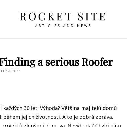
ROCKET SITE
ARTICLES AND NEWS
inding a serious Roofer
STED
 LEDNA, 2022
 každých 30 let. Výhoda? Většina majitelů domů
 během jejich životnosti. A to je dobrá zpráva,
ch projektů zlepšení domova. Nevýhoda? Chybí nám