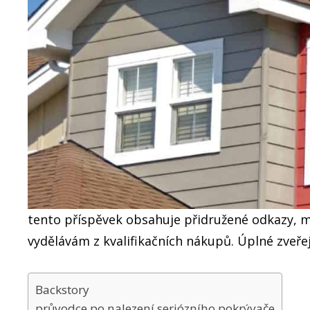
tento příspěvek obsahuje přidružené odkazy, m
vydělávám z kvalifikačních nákupů. Úplné zveřej
Backstory
průvodce po nalezení seriózního pokrývače