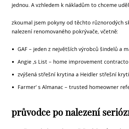
jednou. A vzhledem k nákladům to chceme uděl
zkoumal jsem pokyny od těchto různorodých s
nalezení renomovaného pokrývače, včetně:
GAF – jeden z největších výrobců šindelů a m
Angie ‚s List – home improvement contracto
zvýšená střešní krytina a Heidler střešní kr
Farmer‘ s Almanac – trusted homeowner refe
průvodce po nalezení serió