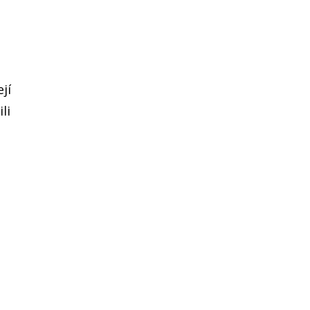
jí
li