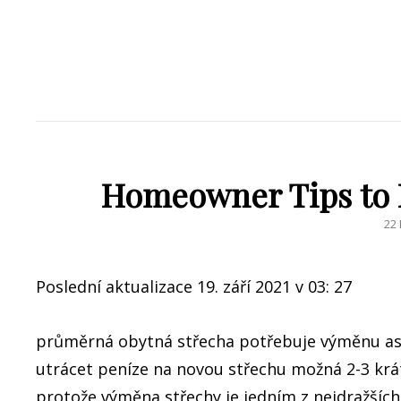
Homeowner Tips to F
PO
22
ON
Poslední aktualizace 19. září 2021 v 03: 27
průměrná obytná střecha potřebuje výměnu asi
utrácet peníze na novou střechu možná 2-3 krát
protože výměna střechy je jedním z nejdražší