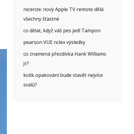
recenze: nový Apple TV remote dělá
všechny šťastné
co dělat, když váš pes jedl Tampon
pearson VUE nclex výsledky
co znamená přezdívka Hank Williams
Jr?
kolik opakování bude stavět nejvíce
svalů?