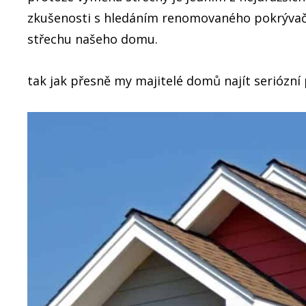
zkušenosti s hledáním renomovaného pokrývač
střechu našeho domu.
tak jak přesně my majitelé domů najít seriózn