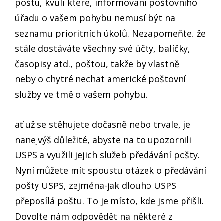
poštu, kvůli které, informování poštovního
úřadu o vašem pohybu nemusí být na
seznamu prioritních úkolů. Nezapomeňte, že
stále dostáváte všechny své účty, balíčky,
časopisy atd., poštou, takže by vlastně
nebylo chytré nechat americké poštovní
služby ve tmě o vašem pohybu.
ať už se stěhujete dočasně nebo trvale, je
nanejvýš důležité, abyste na to upozornili
USPS a využili jejich služeb předávání pošty.
Nyní můžete mít spoustu otázek o předávání
pošty USPS, zejména-jak dlouho USPS
přeposílá poštu. To je místo, kde jsme přišli.
Dovolte nám odpovědět na některé z