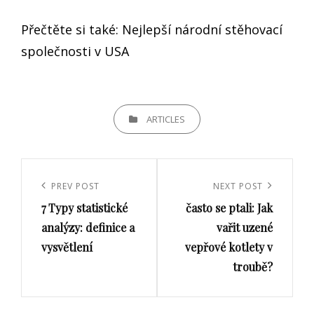
Přečtěte si také: Nejlepší národní stěhovací
společnosti v USA
CATEGORIES
ARTICLES
Navigace
pro
Previous
PREV POST
Next
NEXT POST
příspěvek
7 Typy statistické
často se ptali: Jak
Post
Post
analýzy: definice a
vařit uzené
vysvětlení
vepřové kotlety v
troubě?