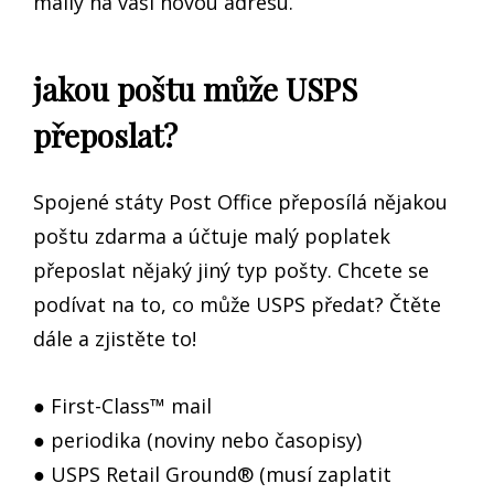
maily na vaši novou adresu.
jakou poštu může USPS
přeposlat?
Spojené státy Post Office přeposílá nějakou
poštu zdarma a účtuje malý poplatek
přeposlat nějaký jiný typ pošty. Chcete se
podívat na to, co může USPS předat? Čtěte
dále a zjistěte to!
● First-Class™ mail
● periodika (noviny nebo časopisy)
● USPS Retail Ground® (musí zaplatit