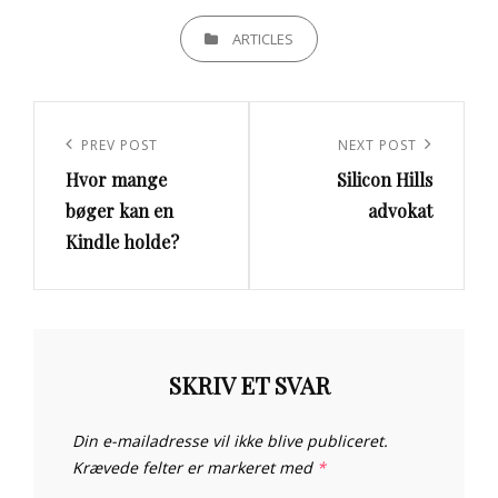
CATEGORIES
ARTICLES
Indlægsnavigation
Previous
PREV POST
Next
NEXT POST
Hvor mange
Silicon Hills
Post
Post
bøger kan en
advokat
Kindle holde?
SKRIV ET SVAR
Din e-mailadresse vil ikke blive publiceret.
Krævede felter er markeret med
*