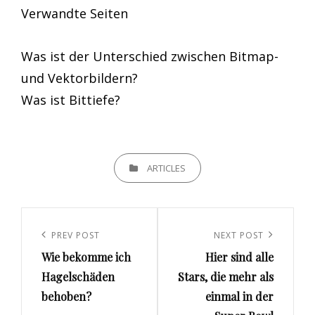
Verwandte Seiten
Was ist der Unterschied zwischen Bitmap-
und Vektorbildern?
Was ist Bittiefe?
CATEGORIES
ARTICLES
Beitrags-
Navigation
Previous
PREV POST
Next
NEXT POST
Wie bekomme ich
Hier sind alle
Post
Post
Hagelschäden
Stars, die mehr als
behoben?
einmal in der