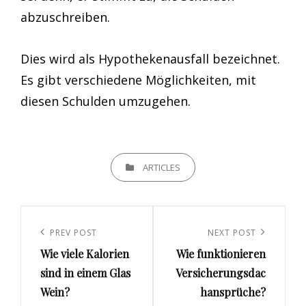
abzuschreiben.
Dies wird als Hypothekenausfall bezeichnet.
Es gibt verschiedene Möglichkeiten, mit
diesen Schulden umzugehen.
CATEGORIES
ARTICLES
Beitrags-
Navigation
Previous
PREV POST
Next
NEXT POST
Wie viele Kalorien
Wie funktionieren
Post
Post
sind in einem Glas
Versicherungsdac
Wein?
hansprüche?