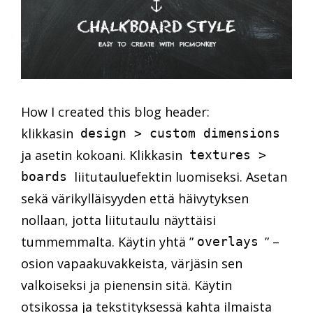
How I created this blog header:
klikkasin
design > custom dimensions
ja asetin kokoani. Klikkasin
textures >
liitutauluefektin luomiseksi. Asetan
boards
sekä värikylläisyyden että häivytyksen
nollaan, jotta liitutaulu näyttäisi
tummemmalta. Käytin yhtä ”
” –
overlays
osion vapaakuvakkeista, värjäsin sen
valkoiseksi ja pienensin sitä. Käytin
otsikossa ja tekstityksessä kahta ilmaista