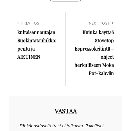
Artikkelien
selaus
Previous
PREV POST
Next
NEXT POST
kultaisennoutajan
Kuinka käyttää
Post
Post
Ruokintataulukko:
Stovetop
pentu ja
Espressokeitintä –
AIKUINEN
ohjeet
herkulliseen Moka
Pot-kahviin
VASTAA
Sähköpostiosoitettasi ei julkaista.
Pakolliset