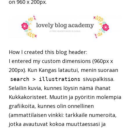
on 960 x 200px.
How I created this blog header:
I entered my custom dimensions (960px x
200px). Kun Kangas latautui, menin suoraan
sivupalkissa.
search > illustrations
Selailin kuvia, kunnes löysin nämä ihanat
Kukkakoristeet. Muutin ja pyöritin molempia
grafiikoita, kunnes olin onnellinen
(ammattilaisen vinkki: tarkkaile numeroita,
jotka avautuvat kokoa muuttaessasi ja