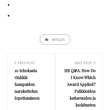
CATEGORIES
ARTICLES
Artikkelien
selaus
Previous
PREV POST
Next
NEXT POST
10 tehokasta
HR Q&A: How Do
Post
Post
vinkkiä
I Know Which
hampaiden
Award Applied?
narskuttelun
Palkkioiden
lopettamiseen
kattavuuden ja
luokitusten