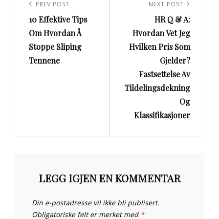
Previous
PREV POST
Next
NEXT POST
10 Effektive Tips
HR Q & A:
Post
Post
Om Hvordan Å
Hvordan Vet Jeg
Stoppe Sliping
Hvilken Pris Som
Tennene
Gjelder?
Fastsettelse Av
Tildelingsdekning
Og
Klassifikasjoner
LEGG IGJEN EN KOMMENTAR
Din e-postadresse vil ikke bli publisert.
Obligatoriske felt er merket med
*