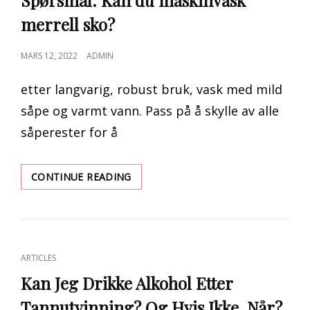
Spørsmål: Kan du maskinvask
SOM
merrell sko?
EIER
PRIVATE
JETFLY
POSTED
MARS 12, 2022
ADMIN
ON
etter langvarig, robust bruk, vask med mild
såpe og varmt vann. Pass på å skylle av alle
såperester for å
SPØRSMÅL:
CONTINUE READING
KAN
DU
MASKINVASK
MERRELL
SKO?
CAT
ARTICLES
LINKS
Kan Jeg Drikke Alkohol Etter
Tannutvinning? Og Hvis Ikke, Når?