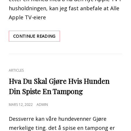
husholdningen, kan jeg fast anbefale at Alle
Apple TV-eiere
GJENNOMGANG:
CONTINUE READING
DEN
NYE
APPLE
TV
REMOTE
CAT
ARTICLES
GJØR
LINKS
ALLE
Hva Du Skal Gjøre Hvis Hunden
GLADE
Din Spiste En Tampong
POSTED
MARS 12, 2022
ADMIN
ON
Dessverre kan våre hundevenner Gjøre
merkelige ting. det å spise en tampong er