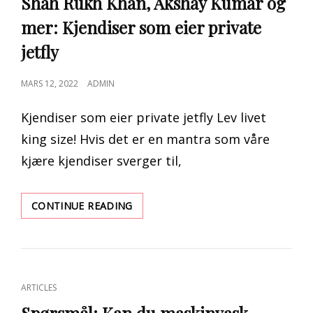
Shah Rukh Khan, Akshay Kumar og
mer: Kjendiser som eier private
jetfly
POSTED
MARS 12, 2022
ADMIN
ON
Kjendiser som eier private jetfly Lev livet
king size! Hvis det er en mantra som våre
kjære kjendiser sverger til,
SHAH
CONTINUE READING
RUKH
KHAN,
AKSHAY
KUMAR
OG
CAT
ARTICLES
MER:
LINKS
KJENDISER