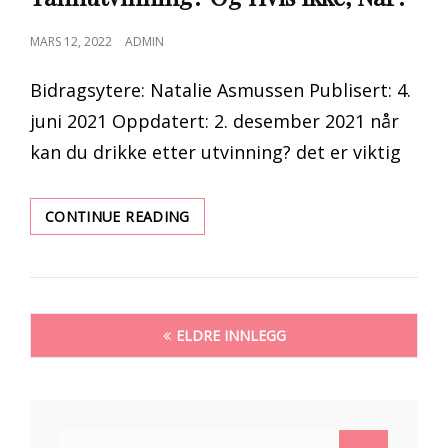
POSTED
MARS 12, 2022
ADMIN
ON
Bidragsytere: Natalie Asmussen Publisert: 4.
juni 2021 Oppdatert: 2. desember 2021 når
kan du drikke etter utvinning? det er viktig
KAN
CONTINUE READING
JEG
DRIKKE
ALKOHOL
ETTER
Innleggnavigasjon
TANNUTVINNING?
ELDRE INNLEGG
OG
HVIS
IKKE,
NÅR?
Search