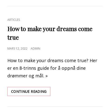
REPS
VIL
BYGGE
MEST
CAT
ARTICLES
MUSKEL?
LINKS
How to make your dreams come
true
POSTED
MARS 12, 2022
ADMIN
ON
How to make your dreams come true? Her
er en 8-trinns guide for å oppnå dine
drømmer og mål. »
HOW
CONTINUE READING
TO
MAKE
YOUR