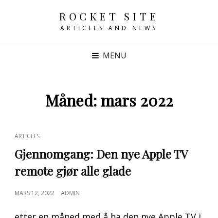
ROCKET SITE
ARTICLES AND NEWS
MENU
Måned:
mars 2022
CAT
ARTICLES
LINKS
Gjennomgang: Den nye Apple TV
remote gjør alle glade
POSTED
MARS 12, 2022
ADMIN
ON
etter en måned med å ha den nye Apple TV i