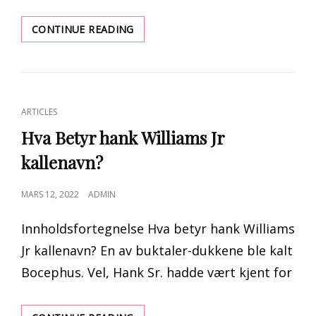
PEARSON
CONTINUE READING
VUE
NCLEX
RESULTATER
CAT
ARTICLES
LINKS
Hva Betyr hank Williams Jr
kallenavn?
POSTED
MARS 12, 2022
ADMIN
ON
Innholdsfortegnelse Hva betyr hank Williams
Jr kallenavn? En av buktaler-dukkene ble kalt
Bocephus. Vel, Hank Sr. hadde vært kjent for