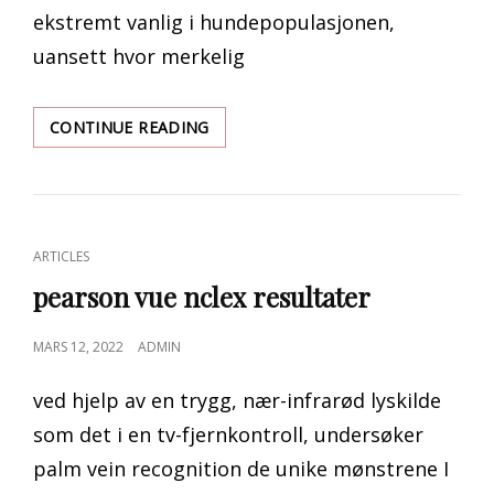
ekstremt vanlig i hundepopulasjonen,
uansett hvor merkelig
HVA
CONTINUE READING
DU
SKAL
GJØRE
HVIS
HUNDEN
CAT
ARTICLES
DIN
LINKS
SPISTE
pearson vue nclex resultater
EN
TAMPONG
POSTED
MARS 12, 2022
ADMIN
ON
ved hjelp av en trygg, nær-infrarød lyskilde
som det i en tv-fjernkontroll, undersøker
palm vein recognition de unike mønstrene I