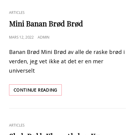
DREAMS
COME
CAT
ARTICLES
TRUE
LINKS
Mini Banan Brød Brød
POSTED
MARS 12, 2022
ADMIN
ON
Banan Brød Mini Brød av alle de raske brød i
verden, jeg vet ikke at det er en mer
universelt
MINI
CONTINUE READING
BANAN
BRØD
BRØD
CAT
ARTICLES
LINKS