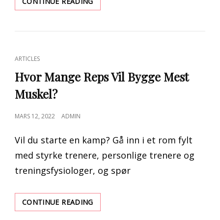
HVA
CONTINUE READING
BETYR
HANK
WILLIAMS
JR
KALLENAVN?
CAT
ARTICLES
LINKS
Hvor Mange Reps Vil Bygge Mest
Muskel?
POSTED
MARS 12, 2022
ADMIN
ON
Vil du starte en kamp? Gå inn i et rom fylt
med styrke trenere, personlige trenere og
treningsfysiologer, og spør
HVOR
CONTINUE READING
MANGE