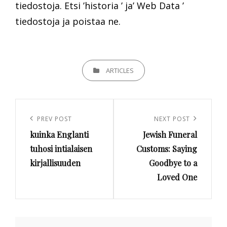
tiedostoja. Etsi ’historia ’ ja’ Web Data ’
tiedostoja ja poistaa ne.
CATEGORIES
ARTICLES
Artikkelien
selaus
Previous
PREV POST
Next
NEXT POST
kuinka Englanti
Jewish Funeral
Post
Post
tuhosi intialaisen
Customs: Saying
kirjallisuuden
Goodbye to a
Loved One