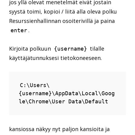
jos yllä olevat menetelmät eivät jostain
syystä toimi, kopioi / liitä alla oleva polku
Resurssienhallinnan osoiterivillä ja paina
.
enter
Kirjoita polkuun
tilalle
{username}
käyttäjätunnuksesi tietokoneeseen.
C:\Users\
{username}\AppData\Local\Goog
le\Chrome\User Data\Default
kansiossa näkyy nyt paljon kansioita ja