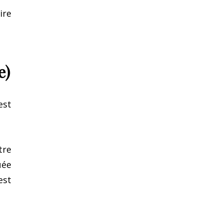
ire
e)
est
tre
uée
est