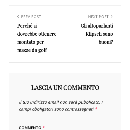
Navigazione
articoli
Previous
PREV POST
Next
NEXT POST
Perché si
Gli altoparlanti
Post
Post
dovrebbe ottenere
Klipsch sono
montato per
buoni?
mazze da golf
LASCIA UN COMMENTO
Il tuo indirizzo email non sarà pubblicato.
I
campi obbligatori sono contrassegnati
*
COMMENTO
*