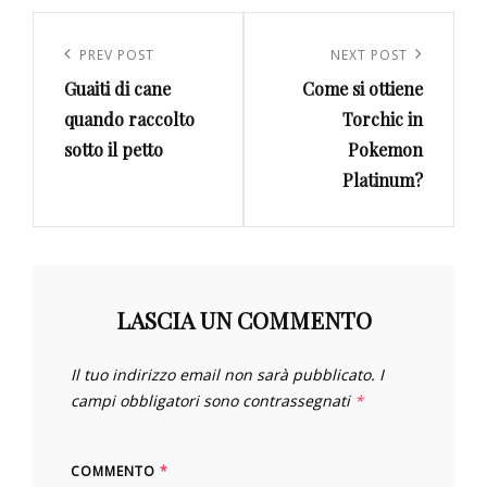
Navigazione
articoli
Previous
PREV POST
Next
NEXT POST
Guaiti di cane
Come si ottiene
Post
Post
quando raccolto
Torchic in
sotto il petto
Pokemon
Platinum?
LASCIA UN COMMENTO
Il tuo indirizzo email non sarà pubblicato.
I
campi obbligatori sono contrassegnati
*
COMMENTO
*