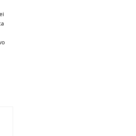
ei
ca
vo