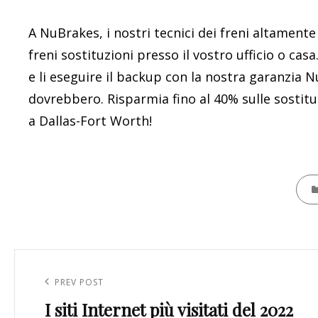
A NuBrakes, i nostri tecnici dei freni altamente q
freni sostituzioni presso il vostro ufficio o cas
e li eseguire il backup con la nostra garanzia
dovrebbero. Risparmia fino al 40% sulle sostitu
a Dallas-Fort Worth!
CATE
Navigazione
articoli
Previous
PREV POST
I siti Internet più visitati del 2022
Post