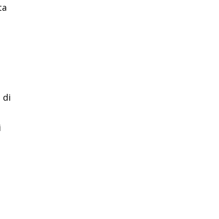
ta
 di
i