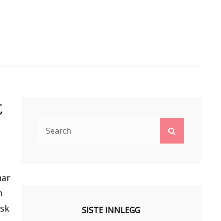
t
Search
Search
for:
har
n
isk
SISTE INNLEGG