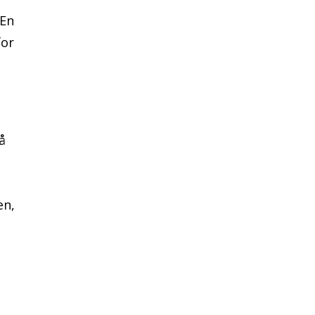
 En
for
å
en,