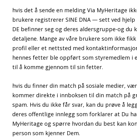
hvis det å sende en melding Via MyHeritage ikk
brukere registrerer SINE DNA — sett ved hjelp a
DE befinner seg og deres aldersgruppe-og du k
detaljene. Mange av våre brukere som ikke fik
profil eller et nettsted med kontaktinformasjon
hennes fetter ble oppført som styremedlem i et
til å komme gjennom til sin fetter.
hvis du finner din match på sosiale medier, v
kommer direkte i innboksen til din match på g
spam. Hvis du ikke får svar, kan du prøve å l
deres offentlige innlegg som forklarer at Du
MyHeritage og spørre hvordan du best kan konta
person som kjenner Dem.