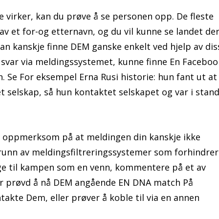
e virker, kan du prøve å se personen opp. De fleste
v et for-og etternavn, og du vil kunne se landet de
an kanskje finne DEM ganske enkelt ved hjelp av dis
k svar via meldingssystemet, kunne finne En Faceboo
. Se For eksempel Erna Rusi historie: hun fant ut at
 selskap, så hun kontaktet selskapet og var i stan
ær oppmerksom på at meldingen din kanskje ikke
runn av meldingsfiltreringssystemer som forhindrer
egge til kampen som en venn, kommentere på et av
 har prøvd å nå DEM angående EN DNA match På
kte Dem, eller prøver å koble til via en annen