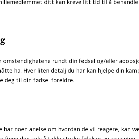
liemedlemmet ditt kan kreve litt tid til å behandle
ig
m omstendighetene rundt din fødsel og/eller adopsj
åtte ha. Hver liten detalj du har kan hjelpe din kam
 deg til din fødsel foreldre.
ke har noen anelse om hvordan de vil reagere, kan v
 finne deg selv å takle sterke følelser av avvisning,