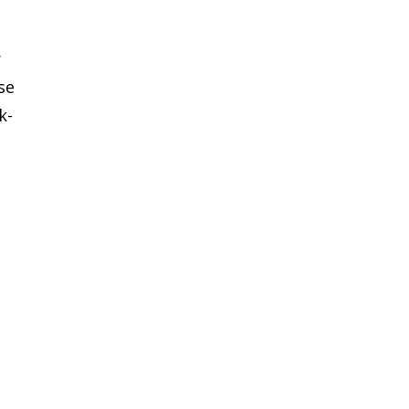
r
se
k-
d