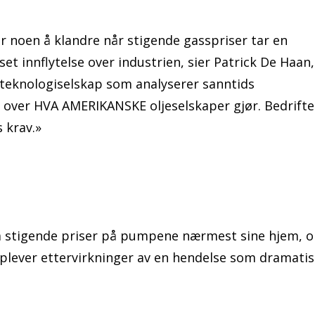
er noen å klandre når stigende gasspriser tar en
t innflytelse over industrien, sier Patrick De Haan,
teknologiselskap som analyserer sanntids
ll over HVA AMERIKANSKE oljeselskaper gjør. Bedrifte
 krav.»
 stigende priser på pumpene nærmest sine hjem, ol
opplever ettervirkninger av en hendelse som dramati