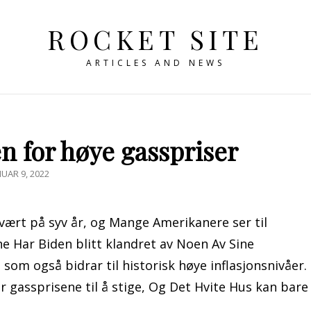
ROCKET SITE
ARTICLES AND NEWS
n for høye gasspriser
STED
NUAR 9, 2022
ært på syv år, og Mange Amerikanere ser til
ne Har Biden blitt klandret av Noen Av Sine
om også bidrar til historisk høye inflasjonsnivåer.
r gassprisene til å stige, Og Det Hvite Hus kan bare