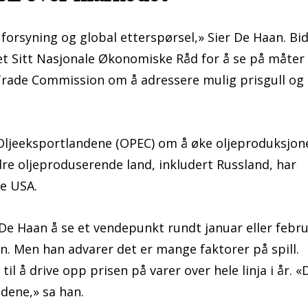
 forsyning og global etterspørsel,» Sier De Haan. Bi
et Sitt Nasjonale Økonomiske Råd for å se på måter
Trade Commission om å adressere mulig prisgull og
Oljeeksportlandene (OPEC) om å øke oljeproduksjon
e oljeproduserende land, inkludert Russland, har
pe USA.
De Haan å se et vendepunkt rundt januar eller febr
en. Men han advarer det er mange faktorer på spill.
il å drive opp prisen på varer over hele linja i år. «
dene,» sa han.