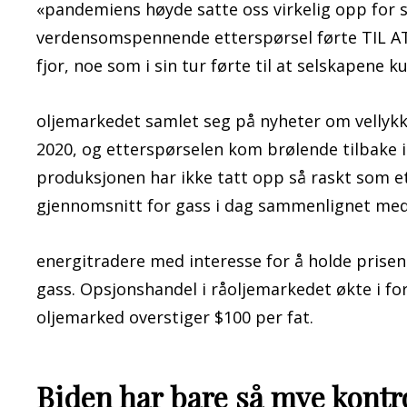
«pandemiens høyde satte oss virkelig opp for 
verdensomspennende etterspørsel førte TIL AT am
fjor, noe som i sin tur førte til at selskapene 
oljemarkedet samlet seg på nyheter om vellykk
2020, og etterspørselen kom brølende tilbake i
produksjonen har ikke tatt opp så raskt som et
gjennomsnitt for gass i dag sammenlignet med $
energitradere med interesse for å holde prisene
gass. Opsjonshandel i råoljemarkedet økte i f
oljemarked overstiger $100 per fat.
Biden har bare så mye kontr