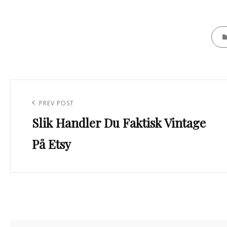
CATE
Innleggsnavigasjon
Previous
PREV POST
Slik Handler Du Faktisk Vintage
Post
På Etsy