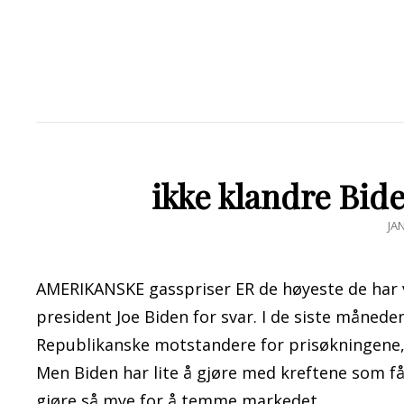
ikke klandre Bide
PO
JA
ON
AMERIKANSKE gasspriser ER de høyeste de har v
president Joe Biden for svar. I de siste månede
Republikanske motstandere for prisøkningene, s
Men Biden har lite å gjøre med kreftene som få
gjøre så mye for å temme markedet.