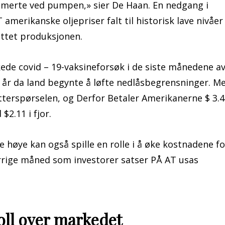
smerte ved pumpen,» sier De Haan. En nedgang i
erikanske oljepriser falt til historisk lave nivåer 
kuttet produksjonen.
ede covid – 19-vaksineforsøk i de siste månedene a
 år da land begynte å løfte nedlåsbegrensninger. M
terspørselen, og Derfor Betaler Amerikanerne $ 3.4
2.11 i fjor.
 høye kan også spille en rolle i å øke kostnadene fo
orrige måned som investorer satser PÅ AT usas
oll over markedet