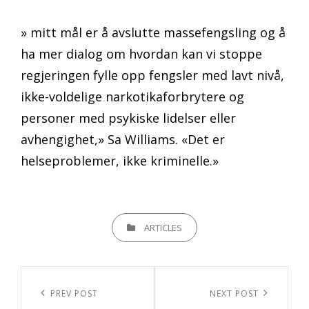
» mitt mål er å avslutte massefengsling og å
ha mer dialog om hvordan kan vi stoppe
regjeringen fylle opp fengsler med lavt nivå,
ikke-voldelige narkotikaforbrytere og
personer med psykiske lidelser eller
avhengighet,» Sa Williams. «Det er
helseproblemer, ikke kriminelle.»
CATEGORIES
ARTICLES
Innleggsnavigasjon
Previous
PREV POST
Next
NEXT POST