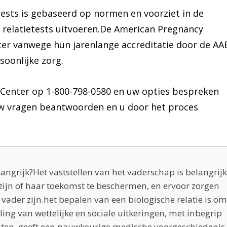
ests is gebaseerd op normen en voorziet in de
e relatietests uitvoeren.De American Pregnancy
ter vanwege hun jarenlange accreditatie door de AA
oonlijke zorg.
Center op 1-800-798-0580 en uw opties bespreken
uw vragen beantwoorden en u door het proces
angrijk?Het vaststellen van het vaderschap is belangrijk
 zijn of haar toekomst te beschermen, en ervoor zorgen
 vader zijn.het bepalen van een biologische relatie is om
ling van wettelijke en sociale uitkeringen, met inbegrip
chten. geeft een nauwkeurige medische voorgeschiedenis