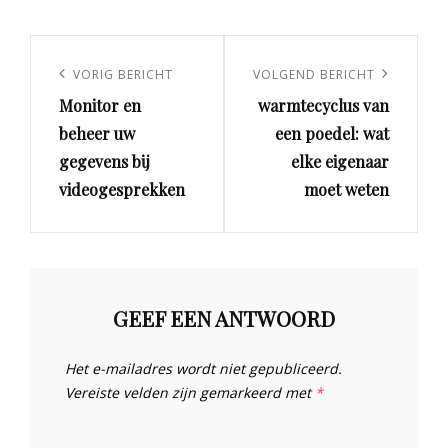
Berichtnavigatie
Vorig
VORIG BERICHT
Volgend
VOLGEND BERICHT
Monitor en
warmtecyclus van
bericht
bericht
beheer uw
een poedel: wat
gegevens bij
elke eigenaar
videogesprekken
moet weten
GEEF EEN ANTWOORD
Het e-mailadres wordt niet gepubliceerd.
Vereiste velden zijn gemarkeerd met
*