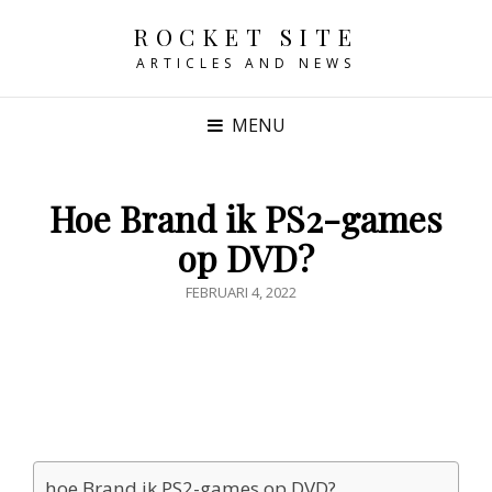
ROCKET SITE
ARTICLES AND NEWS
MENU
Hoe Brand ik PS2-games
op DVD?
GEPUBLICEERD
FEBRUARI 4, 2022
OP
hoe Brand ik PS2-games op DVD?