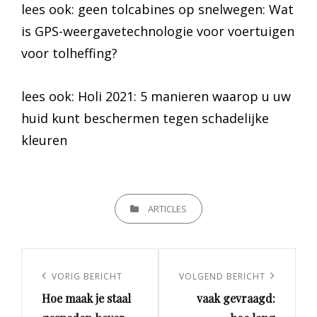
lees ook: geen tolcabines op snelwegen: Wat
is GPS-weergavetechnologie voor voertuigen
voor tolheffing?
lees ook: Holi 2021: 5 manieren waarop u uw
huid kunt beschermen tegen schadelijke
kleuren
CATEGORIEËN
ARTICLES
Berichtnavigatie
Vorig
VORIG BERICHT
Volgend
VOLGEND BERICHT
Hoe maak je staal
vaak gevraagd:
bericht
bericht