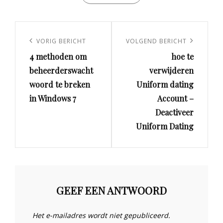
Berichtnavigatie
Vorig
VORIG BERICHT
Volgend
VOLGEND BERICHT
4 methoden om
hoe te
bericht
bericht
beheerderswacht
verwijderen
woord te breken
Uniform dating
in Windows 7
Account –
Deactiveer
Uniform Dating
GEEF EEN ANTWOORD
Het e-mailadres wordt niet gepubliceerd.