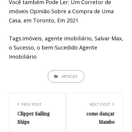
Você também Pode Ler: Um Corretor de
imóveis Opinião Sobre a Compra de Uma
Casa, em Toronto, Em 2021
Tags:imóveis, agente imobiliário, Salvar Max,
o Sucesso, o bem-Sucedido Agente
Imobiliário
CATEGORIES
ARTICLES
Navegação
de
Previous
PREV POST
Next
NEXT POST
artigos
Clipper Sailing
como dançar
Post
Post
Ships
Mambo